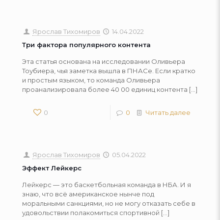
Ярослав Тихомиров
14.04.2022
Три фактора популярного контента
Эта статья основана на исследовании Оливьера
Тоубиера, чья заметка вышла в ПНАСе. Если кратко
и простым языком, то команда Оливьера
проанализировала более 40 00 единиц контента
[…]
0
0
Читать далее
Ярослав Тихомиров
05.04.2022
Эффект Лейкерс
Лейкерс — это баскетбольная команда в НБА. И я
знаю, что всё американское нынче под
моральными санкциями, но не могу отказать себе в
удовольствии полакомиться спортивной
[…]