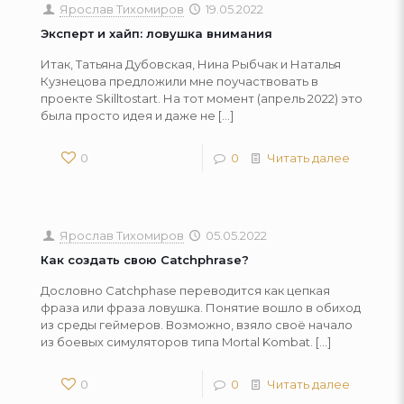
Ярослав Тихомиров
19.05.2022
Эксперт и хайп: ловушка внимания
Итак, Татьяна Дубовская, Нина Рыбчак и Наталья
Кузнецова предложили мне поучаствовать в
проекте Skilltostart. На тот момент (апрель 2022) это
была просто идея и даже не
[…]
0
0
Читать далее
Ярослав Тихомиров
05.05.2022
Как создать свою Catchphrase?
Дословно Catchphase переводится как цепкая
фраза или фраза ловушка. Понятие вошло в обиход
из среды геймеров. Возможно, взяло своё начало
из боевых симуляторов типа Mortal Kombat.
[…]
0
0
Читать далее