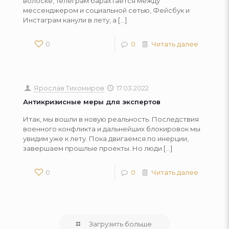
волоске, Телеграм барахтается между
мессенджером и социальной сетью, Фейсбук и
Инстаграм канули в лету, а
[…]
0
0
Читать далее
Ярослав Тихомиров
17.03.2022
Антикризисные меры для экспертов
Итак, мы вошли в новую реальность. Последствия
военного конфликта и дальнейших блокировок мы
увидим уже к лету. Пока двигаемся по инерции,
завершаем прошлые проекты. Но люди
[…]
0
0
Читать далее
Загрузить больше