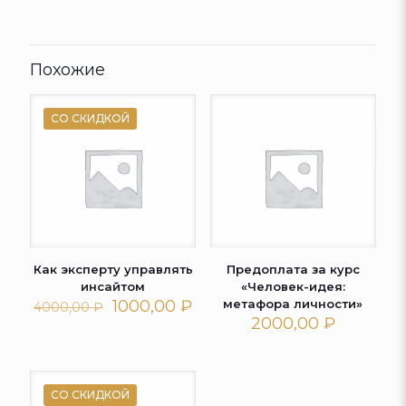
Похожие
СО СКИДКОЙ
Как эксперту управлять
Предоплата за курс
инсайтом
«Человек-идея:
Первоначальная
Текущая
1000,00
₽
метафора личности»
4000,00
₽
цена
цена:
2000,00
₽
составляла
1000,00 ₽.
4000,00 ₽.
СО СКИДКОЙ