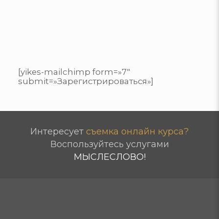
[yikes-mailchimp form=»7″
submit=»Зарегистрироваться»]
Интересует
съемка онлайн курса?
Воспользуйтесь услугами
МЫСЛЕСЛОВО!