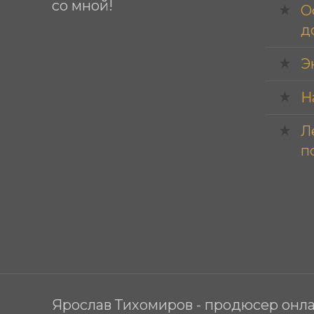
со мной!
О
д
Э
Н
Л
п
Ярослав Тихомиров - продюсер онла