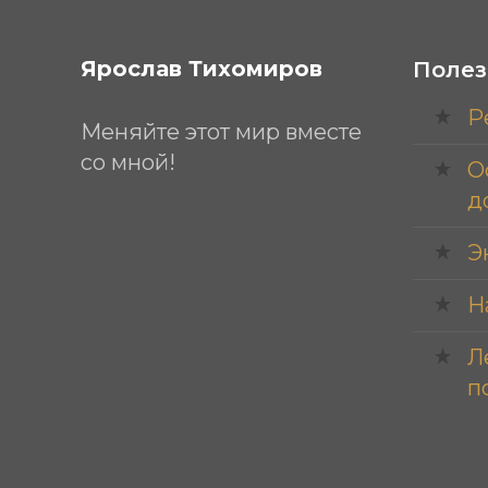
Ярослав Тихомиров
Полез
Р
Меняйте этот мир вместе
со мной!
О
д
Э
Н
Л
п