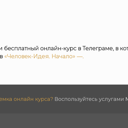
 бесплатный онлайн-курс в Телеграме, в ко
ов
«Человек-Идея. Начало» —.
емка онлайн курса?
Воспользуйтесь услугами