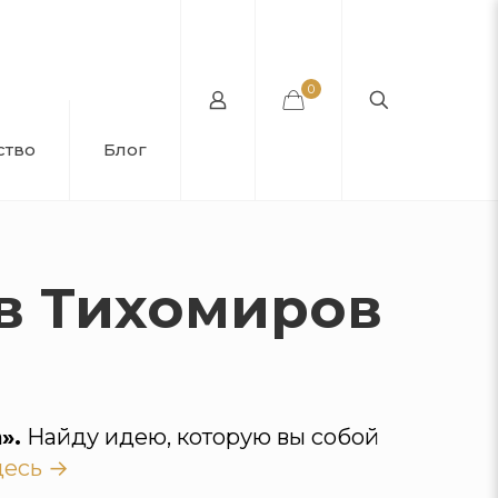
0
ство
Блог
в Тихомиров
».
Найду идею, которую вы собой
десь →