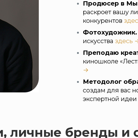
Продюсер в Мы
раскроет вашу ли
конкурентов
зде
Фотохудожник.
искусства
здесь 
Преподаю креа
киношколе «Лест
→
Методолог обра
создам для вас н
экспертной идеи
и, личные бренды и