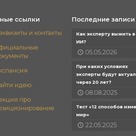
ные ссылки
Последние записи
еквизиты и контакты
Как эксперту выжить в
ИИ?
фициальные
05.05.2026
окументы
При каких условиях
кспансия
эксперты будут актуа
через 20 лет?
айти идею
08.08.2025
екция про
Тест «12 способов изм
озиционирование
мир»
22.05.2025